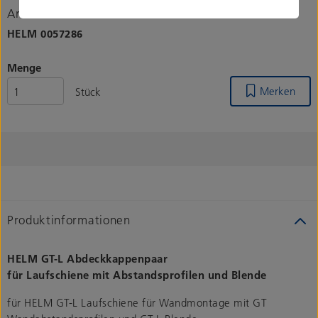
Artikelnummer
HELM
0057286
Menge
Merken
Stück
Produktinformationen
HELM GT-L Abdeckkappenpaar
für Laufschiene mit Abstandsprofilen und Blende
für HELM GT-L Laufschiene für Wandmontage mit GT