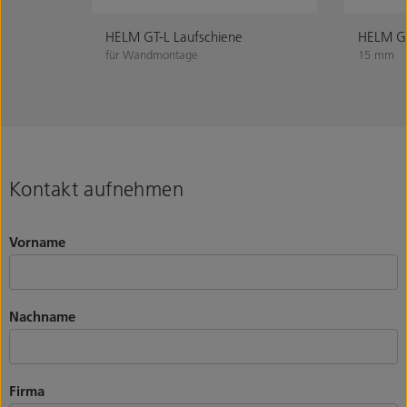
HELM GT-L Laufschiene
HELM GT
für Wandmontage
15 mm
Kontakt aufnehmen
Vorname
Nachname
Firma