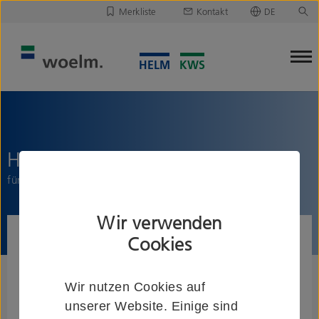
Merkliste
Kontakt
DE
Deutsch
Leider ist Ihre Merkliste leer.
English
Merkliste downloaden/versenden
HELM GT-L Abdeckkappenpaar
für Laufschiene mit Abstandsprofilen und Blende
Wir verwenden
Cookies
Wir nutzen Cookies auf
unserer Website. Einige sind