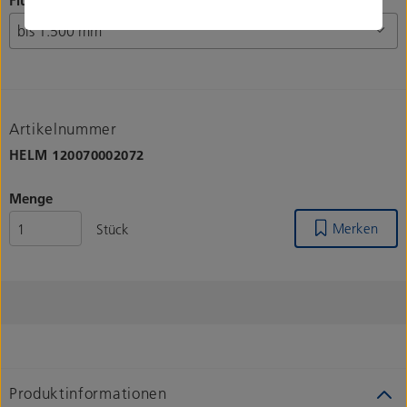
Flügelbreite
Artikelnummer
HELM
120070002072
Menge
Merken
Stück
Produktinformationen