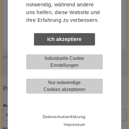
notwendig, während andere
uns helfen, diese Website und
Ihre Erfahrung zu verbessern.
Ich akzeptiere
Abbildung zeigt HELM 120070002072
A
Individuelle Cookie
Einstellungen
Nur notwendige
Produkt konfigurieren
Cookies akzeptieren
Ausführung
Datenschutzerklärung
Impressum