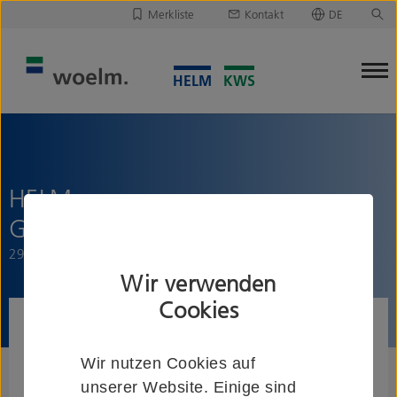
Merkliste
Kontakt
DE
Deutsch
Leider ist Ihre Merkliste leer.
English
Merkliste downloaden/versenden
HELM
Glasklemmstückverblendung
29 mm, für 12/12,76 mm ESG/VSG
Wir verwenden
Cookies
Wir nutzen Cookies auf
unserer Website. Einige sind