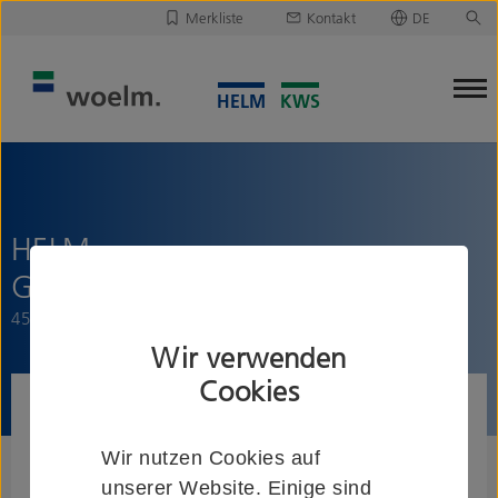
Merkliste
Kontakt
DE
Deutsch
Leider ist Ihre Merkliste leer.
English
Merkliste downloaden/versenden
HELM
Glasklemmstückverblendung
45,8 mm, für 8/10/12 mm ESG
Wir verwenden
Cookies
Wir nutzen Cookies auf
unserer Website. Einige sind