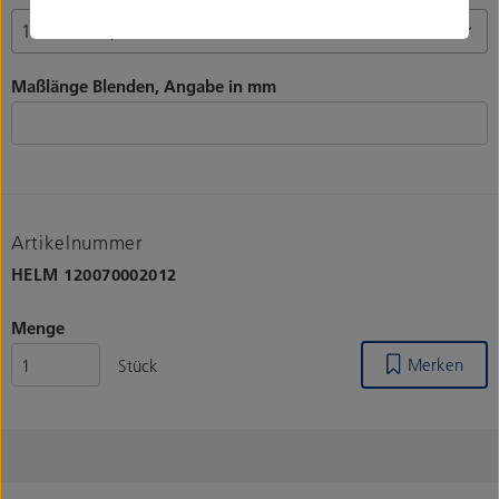
Maßlänge Blenden, Angabe in mm
Artikelnummer
HELM
120070002012
Menge
Merken
Stück