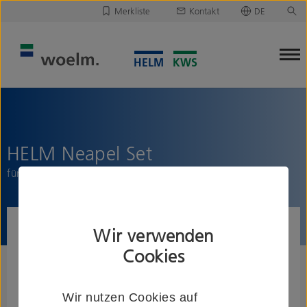
Merkliste
Kontakt
DE
Deutsch
Leider ist Ihre Merkliste leer.
English
Merkliste downloaden/versenden
HELM Neapel Set
für Flügel bis 100 kg, Kopfmontage
Wir verwenden
Cookies
Wir nutzen Cookies auf