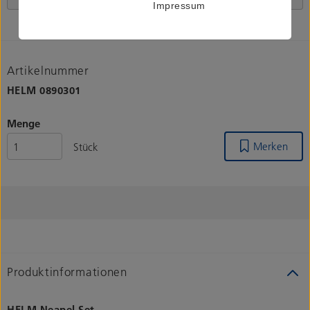
Impressum
Artikelnummer
HELM
0890301
Menge
Merken
Stück
Produktinformationen
HELM Neapel Set