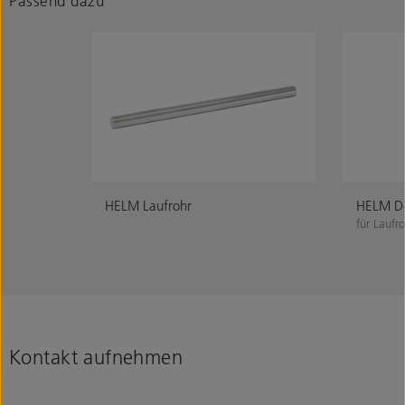
Passend dazu
HELM Laufrohr
HELM De
für Laufro
Kontakt aufnehmen