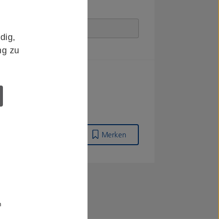
dig,
ng zu
Merken
m