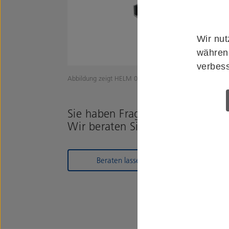
Wir nut
während
verbess
Abbildung zeigt HELM 0890901
Sie haben Fragen zum Produkt?
Wir beraten Sie gerne!
Beraten lassen