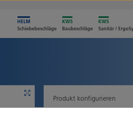
Leider i
Schiebebeschläge
Baubeschläge
Sanitär / Ergo
Merkliste
Produkt konfigurieren
Flügelgewicht