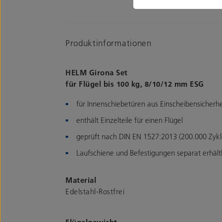
Produktinformationen
HELM Girona Set
für Flügel bis 100 kg, 8/10/12 mm ESG
für Innenschiebetüren aus Einscheibensicherhe
enthält Einzelteile für einen Flügel
geprüft nach DIN EN 1527:2013 (200.000 Zykl
Laufschiene und Befestigungen separat erhältl
Material
Edelstahl-Rostfrei