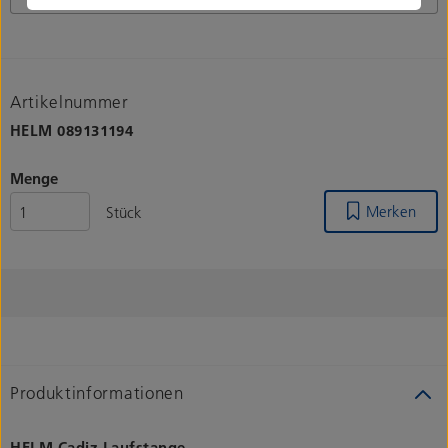
Artikelnummer
HELM
089131194
Menge
Merken
Stück
Produktinformationen
HELM Cadiz Laufstange