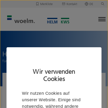
Merkliste
Kontakt
DE
Deutsch
Leider ist Ihre Merkliste leer.
English
Merkliste downloaden/versenden
HELM Cadiz Laufstange
für Holzschiebetüren
Wir verwenden
Cookies
Wir nutzen Cookies auf
unserer Website. Einige sind
notwendig, während andere