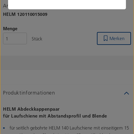
Artikelnummer
HELM
120110015009
Menge
Merken
Stück
Produktinformationen
HELM Abdeckkappenpaar
für Laufschiene mit Abstandsprofil und Blende
für seitlich gebohrte HELM 140 Laufschiene mit einseitigem 15