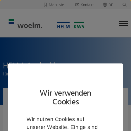
Merkliste
Kontakt
DE
Deutsch
Leider ist Ihre Merkliste leer.
English
Merkliste downloaden/versenden
HELM Abdeckkappenpaar
für Laufschiene mit Abstandsprofil und Blende
Wir verwenden
Cookies
Wir nutzen Cookies auf
unserer Website. Einige sind