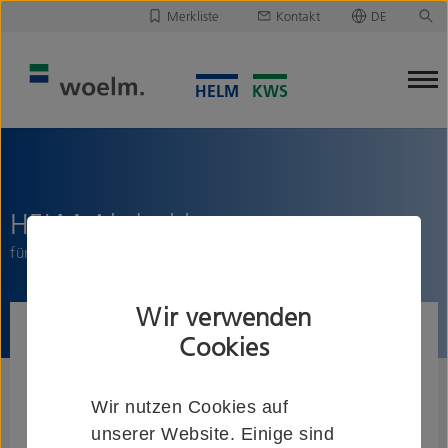
Merkliste
Kontakt
DE
Deutsch
Leider ist Ihre Merkliste leer.
English
Merkliste downloaden/versenden
HELM Abdeckkappenpaar
für 3-flg. Teleskopanlage mit Blende
Wir verwenden
Cookies
Wir nutzen Cookies auf
unserer Website. Einige sind