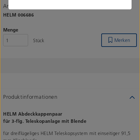
Artikelnummer
HELM
006686
Menge
Merken
Stück
Produktinformationen
HELM Abdeckkappenpaar
für 3-flg. Teleskopanlage mit Blende
für dreiflügeliges HELM Teleskopsystem mit einseitiger 91,5