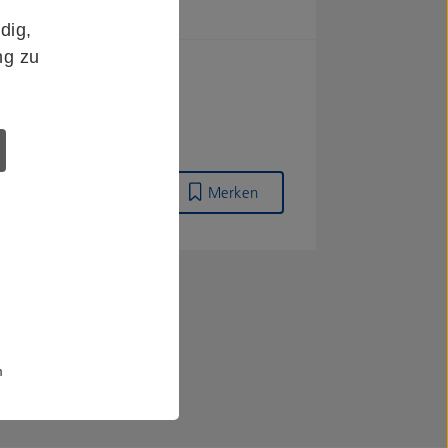
dig,
ng zu
Merken
m