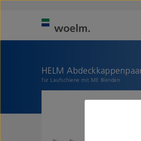
HELM Abdeckkappenpaa
für Laufschiene mit ME Blenden