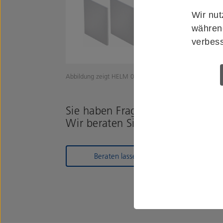
Wir nut
während
verbess
Abbildung zeigt HELM 006006
Sie haben Fragen zum Produkt?
Wir beraten Sie gerne!
Beraten lassen