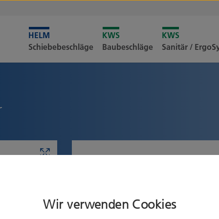
Leider i
Schiebebeschläge
Baubeschläge
Sanitär / Ergo
Merkliste
r
Produkt konfigurieren
Ausführung
Wir verwenden Cookies