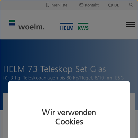
Merkliste
Kontakt
DE
Deutsch
Leider ist Ihre Merkliste leer.
English
Merkliste downloaden/versenden
HELM 73 Teleskop Set Glas
für 3-flg. Teleskopanlagen bis 80 kg/Flügel, 8/10 mm ESG
Wir verwenden
Cookies