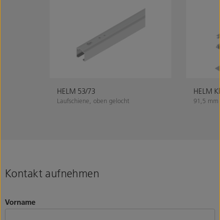
HELM 53/73
HELM Kl
Laufschiene, oben gelocht
91,5 mm
Kontakt aufnehmen
Vorname