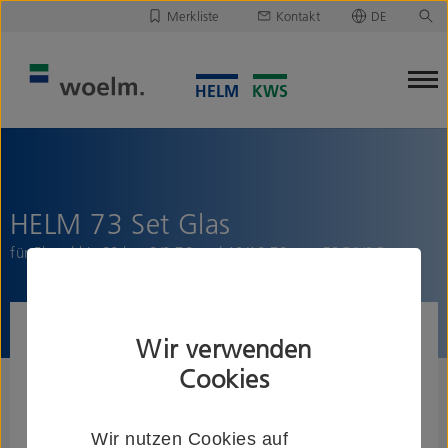
Merkliste
Kontakt
DE
Deutsch
Leider ist Ihre Merkliste leer.
English
Merkliste downloaden/versenden
HELM 73 Set Glas
für Flügel bis 80 kg, 8/8,76 und 10/10,76 mm ESG/VSG
Wir verwenden
Cookies
Wir nutzen Cookies auf