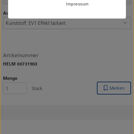
Impressum
Ausführung Abdeckkappen
Artikelnummer
HELM
00731903
Menge
Merken
Stück