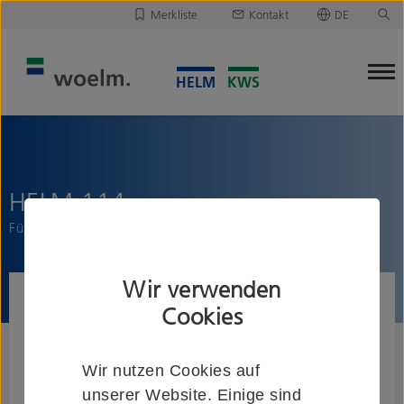
Merkliste
Kontakt
DE
Deutsch
Leider ist Ihre Merkliste leer.
English
Merkliste downloaden/versenden
HELM 114
Führungsgleiter
Wir verwenden
Cookies
Wir nutzen Cookies auf
unserer Website. Einige sind