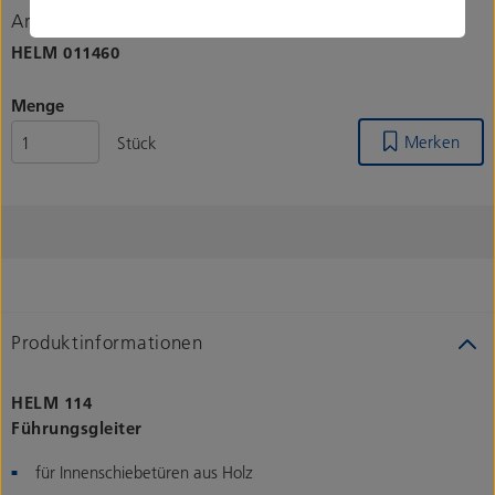
Artikelnummer
HELM
011460
Menge
Merken
Stück
Produktinformationen
HELM 114
Führungsgleiter
für Innenschiebetüren aus Holz