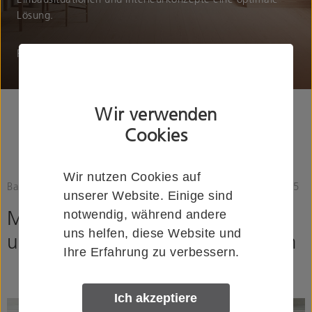
Lösung.
Produkte entdecken
Wir verwenden
Cookies
Wir nutzen Cookies auf
Baubeschlag, Sanitärausstattung und Fördertechnik seit 1925
unserer Website. Einige sind
Mehr Lösungen mit Produkten
notwendig, während andere
uns helfen, diese Website und
und Produktsystemen von Woelm
Ihre Erfahrung zu verbessern.
Ich akzeptiere