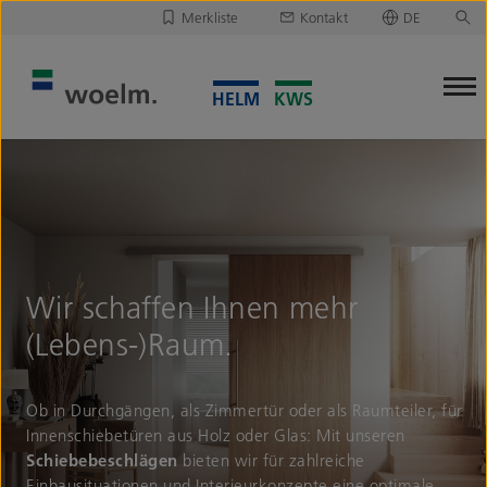
Merkliste
Kontakt
DE
Deutsch
Leider ist Ihre Merkliste leer.
English
Merkliste downloaden/versenden
Wir schaffen Ihnen mehr
(Lebens-)Raum.
Ob in Durchgängen, als Zimmertür oder als Raumteiler, für
Innenschiebetüren aus Holz oder Glas: Mit unseren
Schiebebeschlägen
bieten wir für zahlreiche
Einbausituationen und Interieurkonzepte eine optimale