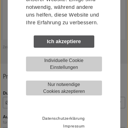
notwendig, während andere
uns helfen, diese Website und
Ihre Erfahrung zu verbessern.
Ich akzeptiere
Zeichnung zeigt KWS 8A03.. / 8B03..
Individuelle Cookie
Einstellungen
Produkt konfigurieren
Nur notwendige
Cookies akzeptieren
Durchmesser Türgriff/Griffstützen
Ausführung
Datenschutzerklärung
für Türgriffe aus *Aluminium / **Messing, Edelstahl-Rostfrei
Impressum