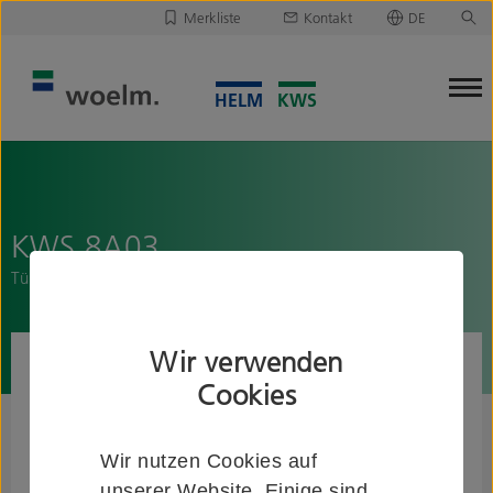
Merkliste
Kontakt
DE
Deutsch
Leider ist Ihre Merkliste leer.
English
Merkliste downloaden/versenden
KWS 8A03..
Türgriffbefestigung P3 für Griffpaare
Wir verwenden
Cookies
Wir nutzen Cookies auf
unserer Website. Einige sind