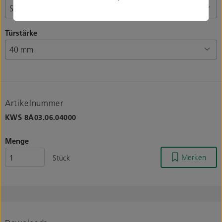
Türstärke
Artikelnummer
KWS
8A03.06.04000
Menge
Merken
Stück